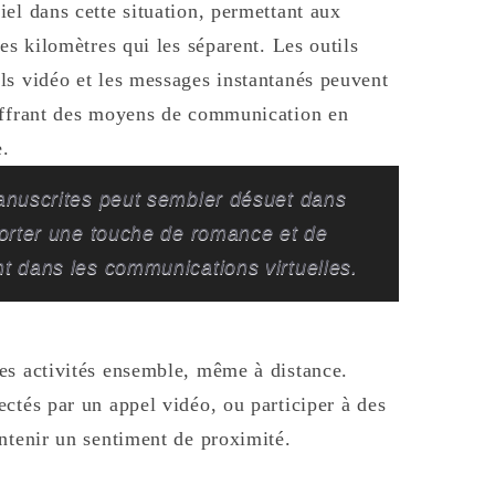
el dans cette situation, permettant aux
es kilomètres qui les séparent. Les outils
ls vidéo et les messages instantanés peuvent
 offrant des moyens de communication en
e.
anuscrites peut sembler désuet dans
porter une touche de romance et de
t dans les communications virtuelles.
es activités ensemble, même à distance.
ctés par un appel vidéo, ou participer à des
ntenir un sentiment de proximité.