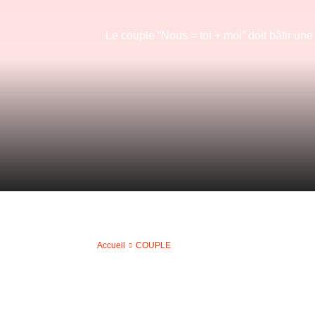
Le couple “Nous = toi + moi” doit bâtir un
Accueil
COUPLE