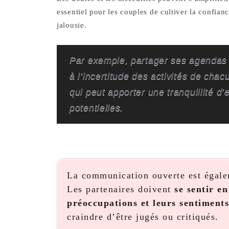
essentiel pour les couples de cultiver la confian
jalousie.
Par exemple, partager ses agendas p
à l’incertitude des activités de chac
qui peut apporter une tranquillité d’e
potentielles.
La communication ouverte est égale
Les partenaires doivent
se sentir e
préoccupations et leurs sentiments
craindre d’être jugés ou critiqués.