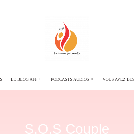
S
LE BLOG AFF
PODCASTS AUDIOS
La
VOUS AVEZ BES
Flamme
S.O.S Couple