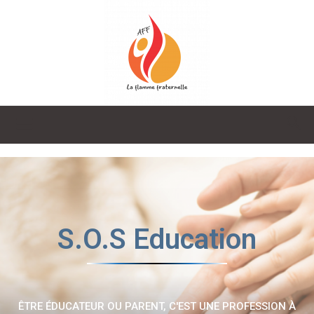
La
Flamme
S.O.S Education
Fraternelle
ÊTRE ÉDUCATEUR OU PARENT, C'EST UNE PROFESSION À