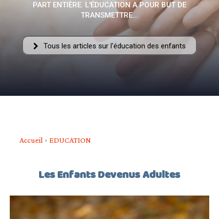
PART ENTIÈRE. L'ÉDUCATION A POUR BUT DE
–
TRANSMETTRE...
Tous les articles sur l'éducation des enfants
AFF
Accueil
EDUCATION
Les Enfants Devenus Adultes