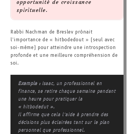
opportunité de croissance
spirituelle.
Rabbi Nachman de Breslev prônait
l’importance de
« hitbodedout »
(seul avec
soi-même) pour atteindre une introspection
profonde et une meilleure compréhension de
soi.
Exemple :
Isaac, un professionnel en
finance, se retire chaque semaine pendant
une heure pour pratiquer la
« hitbodedut ».
Il affirme que cela l’aide à prendre des
décisions plus éclairées tant sur le plan
personnel que professionnel.