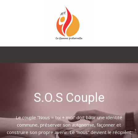
La
Flamme
S.O.S Couple
Fraternelle
Le couple “Nous = toi + moi” doit bâtir une identité
commune, préserver son autonomie, façonner et
construire son propre avenir. Le “nous” devient le récipient