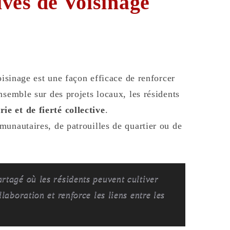
tives de Voisinage
oisinage est une façon efficace de renforcer
nsemble sur des projets locaux, les résidents
e et de fierté collective
.
munautaires, de patrouilles de quartier ou de
rtagé où les résidents peuvent cultiver
llaboration et renforce les liens entre les