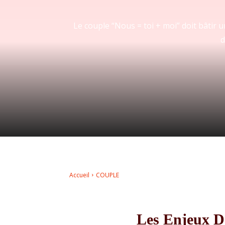
Le couple “Nous = toi + moi” doit bâtir
d
Accueil
COUPLE
Les Enjeux D