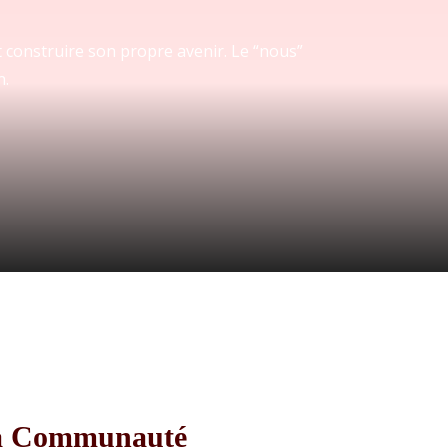
 construire son propre avenir. Le “nous”
n.
 La Communauté