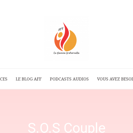
ICES
LE BLOG AFF
PODCASTS AUDIOS
La
VOUS AVEZ BESOI
Flamme
S.O.S Couple