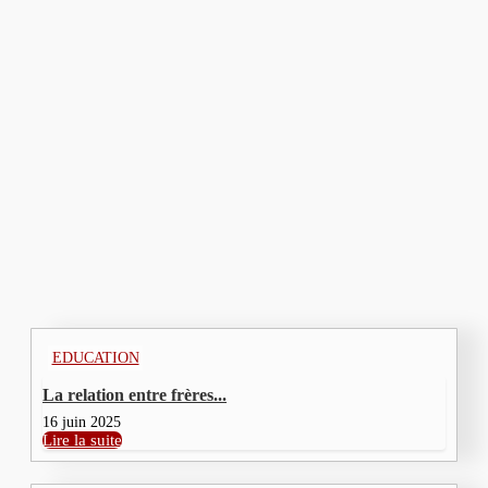
Les ruptures familiales :...
15 juin 2025
DÉVELOPPEMENT PERSONNEL
La retraite et la...
13 juin 2025
Nous contacter
DERNIERS ARTICLES
EDUCATION
La relation entre frères...
16 juin 2025
Lire la suite