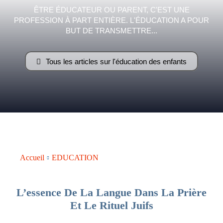
ÊTRE ÉDUCATEUR OU PARENT, C'EST UNE
PROFESSION À PART ENTIÈRE. L'ÉDUCATION A POUR
–
BUT DE TRANSMETTRE...
Tous les articles sur l'éducation des enfants
AFF
Accueil
EDUCATION
L’essence De La Langue Dans La Prière
Et Le Rituel Juifs