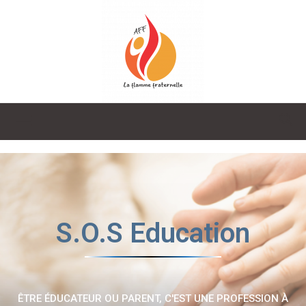
La
Flamme
S.O.S Education
Fraternelle
ÊTRE ÉDUCATEUR OU PARENT, C'EST UNE PROFESSION À