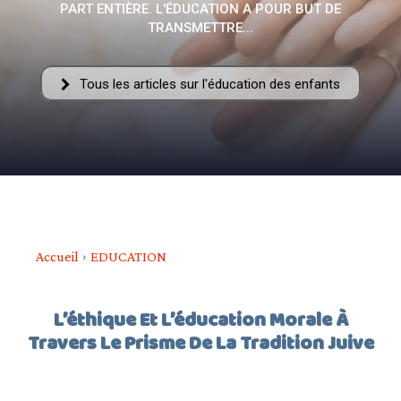
PART ENTIÈRE. L'ÉDUCATION A POUR BUT DE
–
TRANSMETTRE...
Tous les articles sur l'éducation des enfants
AFF
Accueil
EDUCATION
L’éthique Et L’éducation Morale À
Travers Le Prisme De La Tradition Juive