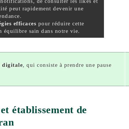
notifications, de consulter les likes et
alité peut rapidement devenir une
endance.
égies efficaces
pour réduire cette
 équilibre sain dans notre vie.
digitale
, qui consiste à prendre une pause
et établissement de
cran