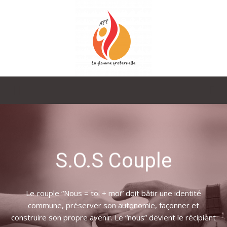
La
Flamme
S.O.S Couple
Fraternelle
Le couple “Nous = toi + moi” doit bâtir une identité
commune, préserver son autonomie, façonner et
construire son propre avenir. Le “nous” devient le récipient