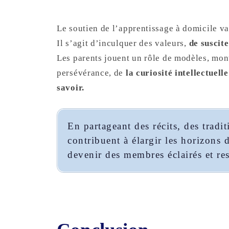
Le soutien de l’apprentissage à domicile va
Il s’agit d’inculquer des valeurs,
de suscit
Les parents jouent un rôle de modèles, mon
persévérance, de
la curiosité intellectuell
savoir.
En partageant des récits, des tradit
contribuent à élargir les horizons d
devenir des membres éclairés et res