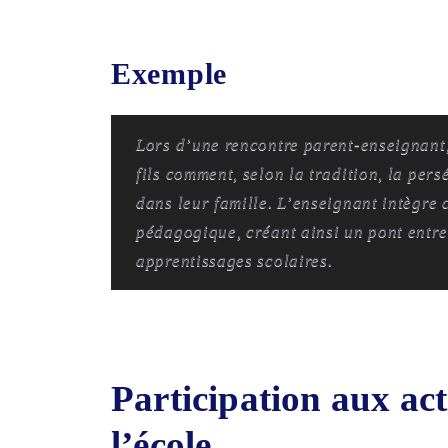
Exemple
Lors d’une rencontre parent-enseignant
fils comment, selon la tradition, la pers
dans leur famille. L’enseignant intègre
pédagogique, créant ainsi un pont entre 
apprentissages scolaires.
Participation aux act
l’école