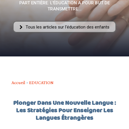
PART ENTIÈRE. L'ÉDUCATION A POUR BUT DE
–
TRANSMETTRE...
Tous les articles sur l'éducation des enfants
AFF
Accueil
EDUCATION
Plonger Dans Une Nouvelle Langue :
Les Stratégies Pour Enseigner Les
Langues Étrangères