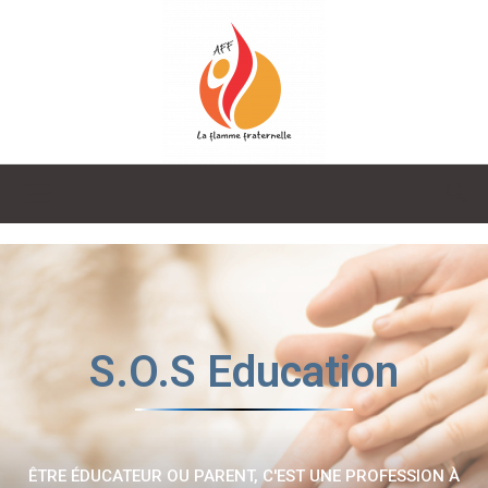
La
Flamme
S.O.S Education
Fraternelle
ÊTRE ÉDUCATEUR OU PARENT, C'EST UNE PROFESSION À