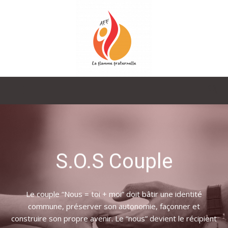
La
Flamme
S.O.S Couple
Fraternelle
Le couple “Nous = toi + moi” doit bâtir une identité
commune, préserver son autonomie, façonner et
construire son propre avenir. Le “nous” devient le récipient