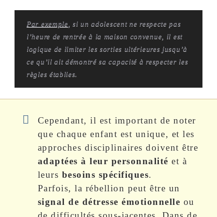
Par exemple
, si un adolescent ne respecte pas
l’heure de rentrée à la maison convenue, il est
logique de limiter les sorties ultérieures jusqu’à
ce qu’il ait démontré sa capacité à respecter les
règles établies.
Cependant, il est important de noter
que chaque enfant est unique, et les
approches disciplinaires doivent être
adaptées à leur personnalité
et à
leurs
besoins spécifiques
.
Parfois, la rébellion peut être un
signal de détresse émotionnelle
ou
de difficultés sous-jacentes. Dans de