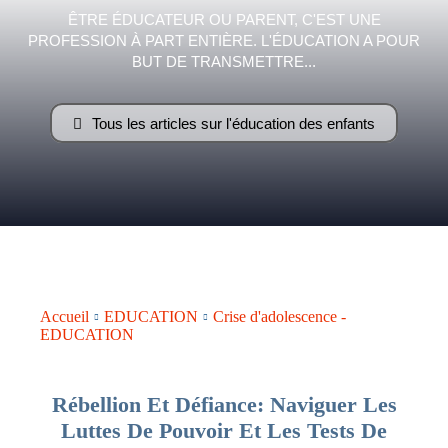
ÊTRE ÉDUCATEUR OU PARENT, C'EST UNE
PROFESSION À PART ENTIÈRE. L'ÉDUCATION A POUR
–
BUT DE TRANSMETTRE...
Tous les articles sur l'éducation des enfants
AFF
Accueil
EDUCATION
Crise d'adolescence -
EDUCATION
Rébellion Et Défiance: Naviguer Les
Luttes De Pouvoir Et Les Tests De