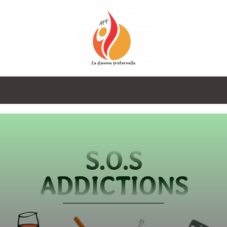
La
Flamme
S.O.S
ADDICTIONS
Fraternelle