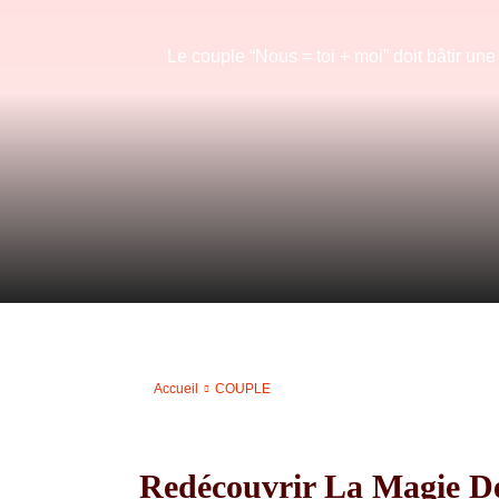
Le couple “Nous = toi + moi” doit bâtir un
Accueil
COUPLE
Redécouvrir La Magie De