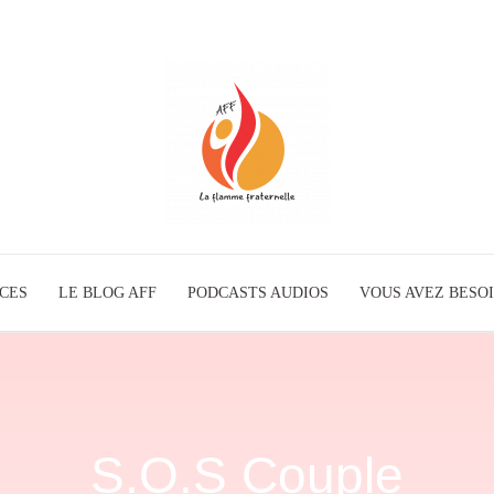
ICES
LE BLOG AFF
PODCASTS AUDIOS
La
VOUS AVEZ BESOI
Flamme
S.O.S Couple