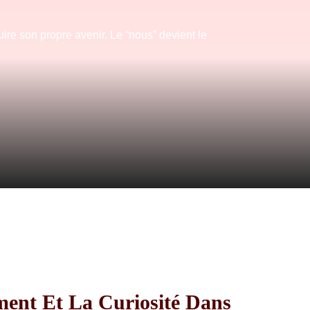
ire son propre avenir. Le “nous” devient le
ment Et La Curiosité Dans