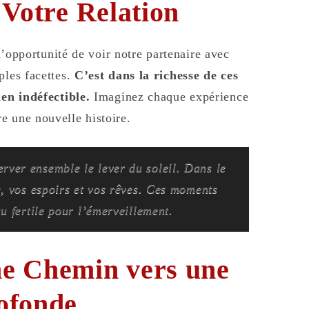
 Votre Relation
’opportunité de voir notre partenaire avec
ples facettes.
C’est dans la richesse de ces
ien indéfectible.
Imaginez chaque expérience
e une nouvelle histoire.
ver ensemble le lever du soleil. Dans le
s, vos espoirs et vos rêves. Ces moments
u fertile pour l’émerveillement.
e Chemin vers une
ofonde