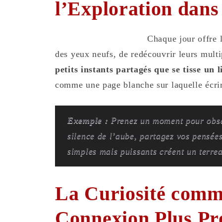
l’Exploration dans
Chaque jour offre l
des yeux neufs, de redécouvrir leurs multi
petits instants partagés que se tisse un l
comme une page blanche sur laquelle écrir
Exemple :
Prenez un moment pour obser
silence de l’aube, partagez vos pensée
simples mais puissants créent un terrea
La Curiosité comm
Connexion Plus Pr