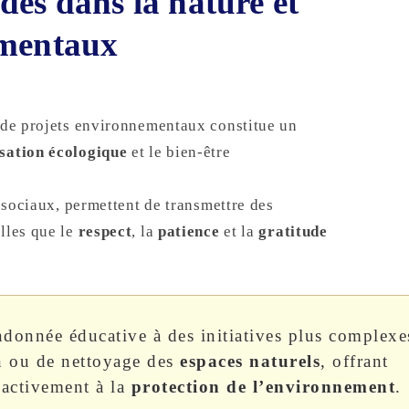
des dans la nature et
ementaux
t de projets environnementaux constitue un
isation écologique
et le bien-être
s sociaux, permettent de transmettre des
lles que le
respect
, la
patience
et la
gratitude
ndonnée éducative à des initiatives plus complexe
on ou de nettoyage des
espaces naturels
, offrant
r activement à la
protection de l’environnement
.