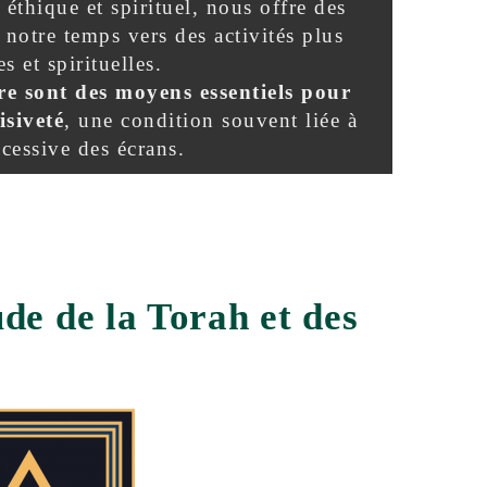
éthique et spirituel, nous offre des
 notre temps vers des activités plus
s et spirituelles.
ère sont des moyens essentiels pour
isiveté
, une condition souvent liée à
xcessive des écrans.
de de la Torah et des