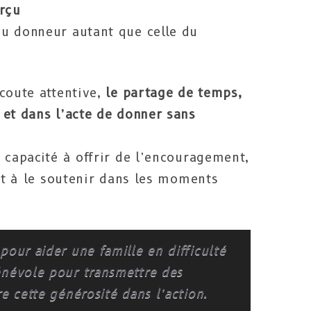
rçu
u donneur autant que celle du
coute attentive,
le partage de temps,
 et dans l’acte de donner sans
 capacité à offrir de l’encouragement,
 et à le soutenir dans les moments
pour aider une famille en difficulté
énévole pour transmettre des
e cette générosité dans l’action.