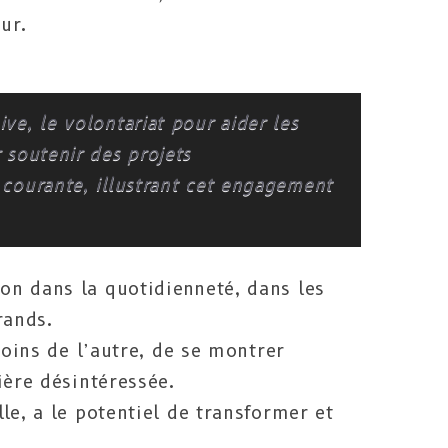
ur.
e, le volontariat pour aider les
 soutenir des projets
courante, illustrant cet engagement
n dans la quotidienneté, dans les
rands.
soins de l’autre, de se montrer
ière désintéressée.
le, a le potentiel de transformer et