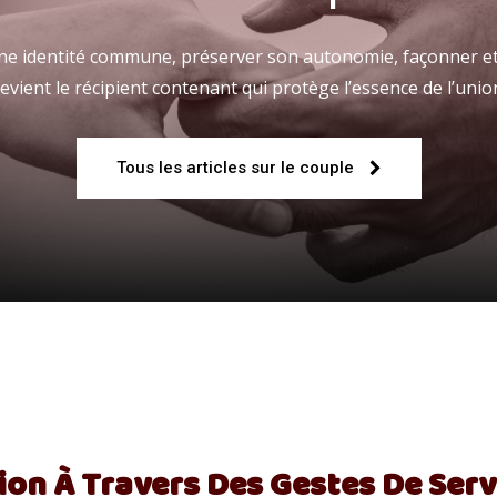
 une identité commune, préserver son autonomie, façonner et
evient le récipient contenant qui protège l’essence de l’unio
Fraternelle
Tous les articles sur le couple
–
AFF
ion À Travers Des Gestes De Ser