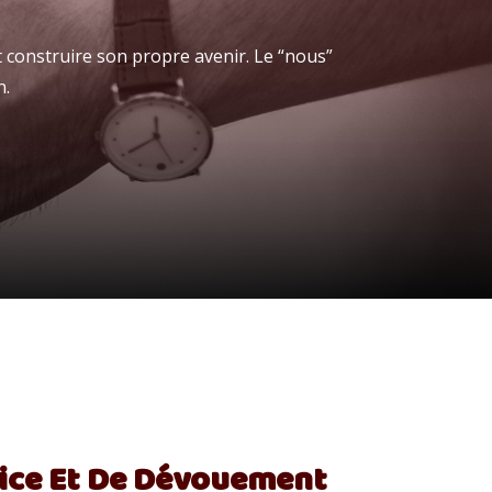
 construire son propre avenir. Le “nous”
n.
vice Et De Dévouement