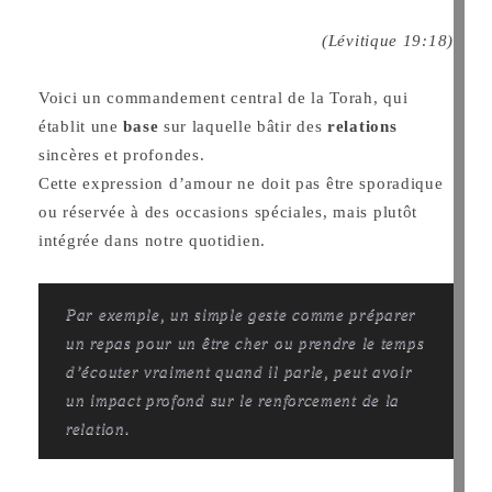
(Lévitique 19:18)
Voici un commandement central de la Torah, qui
établit une
base
sur laquelle bâtir des
relations
sincères et profondes.
Cette expression d’amour ne doit pas être sporadique
ou réservée à des occasions spéciales, mais plutôt
intégrée dans notre quotidien.
Par exemple, un simple geste comme préparer
un repas pour un être cher ou prendre le temps
d’écouter vraiment quand il parle, peut avoir
un impact profond sur le renforcement de la
relation.