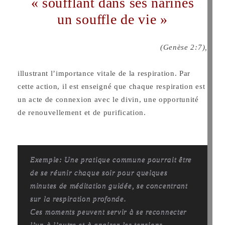
« soufflant dans ses narines
un souffle de vie »
(Genèse 2:7),
illustrant l’importance vitale de la respiration.
Par
cette action, il est enseigné que chaque respiration est
un acte de connexion avec le divin, une opportunité
de renouvellement et de purification.
Exemple: Une pratique commune pourrait être
de se réunir chaque soir pour quelques
minutes de méditation guidée, se concentrant
sur la respiration profonde.
Ces moments peuvent servir à se reconnecter
l’un à l’autre et à apaiser les tensions