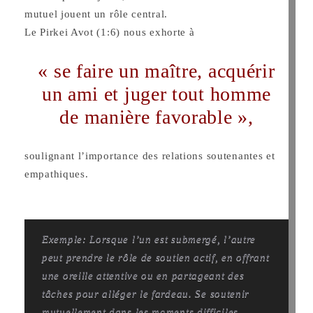
mutuel jouent un rôle central.
Le Pirkei Avot (1:6) nous exhorte à
« se faire un maître, acquérir
un ami et juger tout homme
de manière favorable »,
soulignant l’importance des relations soutenantes et
empathiques.
Exemple: Lorsque l’un est submergé, l’autre
peut prendre le rôle de soutien actif, en offrant
une oreille attentive ou en partageant des
tâches pour alléger le fardeau.
Se soutenir
mutuellement dans les moments difficiles