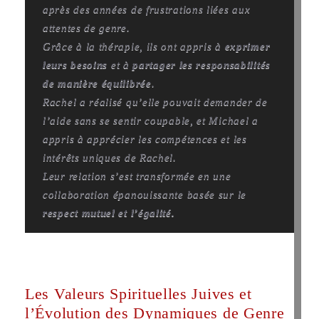
après des années de frustrations liées aux
attentes de genre.
Grâce à la thérapie, ils ont appris à
exprimer
leurs besoins
et à
partager les responsabilités
de manière équilibrée
.
Rachel a réalisé qu’elle pouvait demander de
l’aide sans se sentir coupable, et Michael a
appris à apprécier les compétences et les
intérêts uniques de Rachel.
Leur relation s’est transformée en une
collaboration épanouissante basée sur le
respect mutuel et l’égalité.
Les Valeurs Spirituelles Juives et
l’Évolution des Dynamiques de Genre