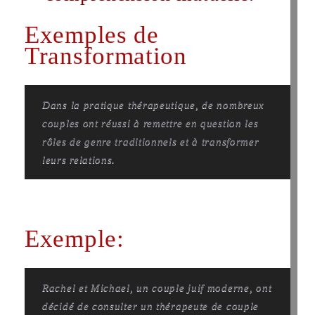
Exemples de
Transformation
Dans la pratique thérapeutique, de nombreux
couples ont réussi à remettre en question les
rôles de genre traditionnels et à transformer
leurs relations.
Exemple:
Rachel et Michael, un couple juif moderne, ont
décidé de consulter un thérapeute de couple