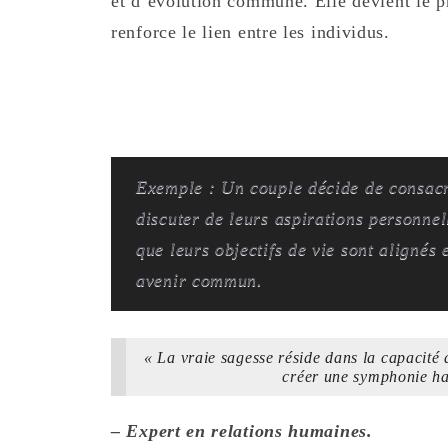
et d’évolution commune. Elle devient le ph
renforce le lien entre les individus.
Exemple : Un couple décide de consac
discuter de leurs aspirations personnell
que leurs objectifs de vie sont alignés 
avenir commun.
« La vraie sagesse réside dans la capacité d
créer une symphonie ha
– Expert en relations humaines.