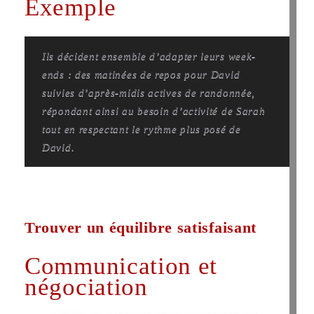
Exemple
Ils décident ensemble d’adapter leurs week-
ends : des matinées de repos pour David
suivies d’après-midis actives de randonnée,
répondant ainsi au besoin d’activité de Sarah
tout en respectant le rythme plus posé de
David.
Trouver un équilibre satisfaisant
Communication et
négociation