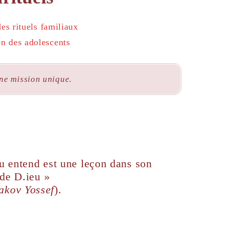
ne mission unique.
u entend est une leçon dans son
 de D.ieu »
akov Yossef
).