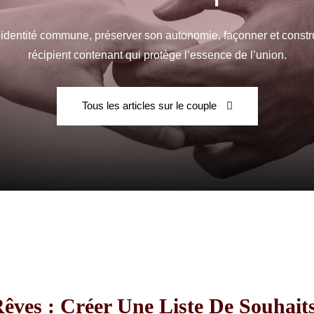
e identité commune, préserver son autonomie, façonner et constru
récipient contenant qui protège l’essence de l’union.
Fraternelle
Tous les articles sur le couple
–
AFF
Rêves : Créer Une Liste De Souha