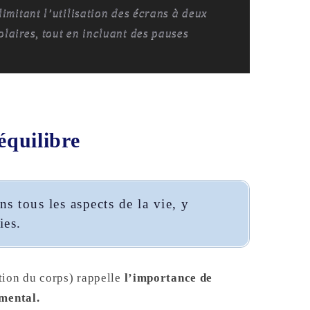
limitant l’utilisation des écrans à deux
laires, tout en incluant des pauses
équilibre
ns tous les aspects de la vie, y
ies.
tion du corps) rappelle
l’importance de
 mental.