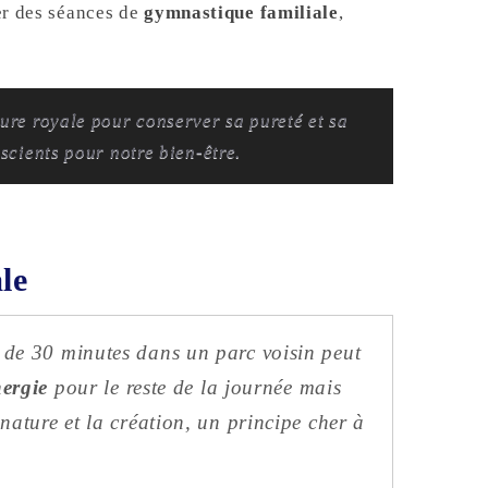
rer des séances de
gymnastique familiale
,
ure royale pour conserver sa pureté et sa
nscients pour notre bien-être.
le
 de 30 minutes dans un parc voisin peut
nergie
pour le reste de la journée mais
nature et la création, un principe cher à