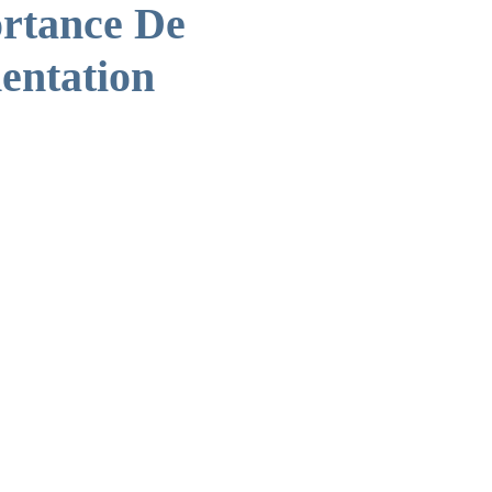
ortance De
mentation