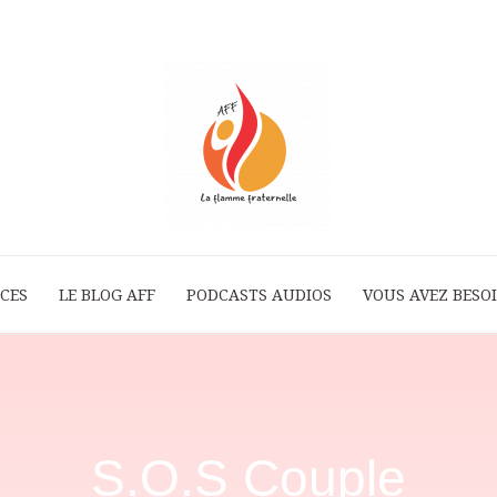
ICES
LE BLOG AFF
PODCASTS AUDIOS
La
VOUS AVEZ BESOI
Flamme
S.O.S Couple