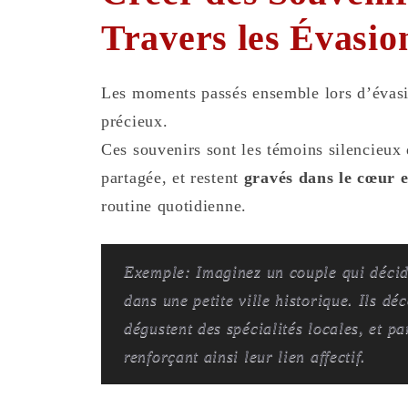
Travers les Évasio
Les moments passés ensemble lors d’évasi
précieux.
Ces souvenirs sont les témoins silencieux d
partagée, et restent
gravés dans le cœur et
routine quotidienne.
Exemple: Imaginez un couple qui décid
dans une petite ville historique. Ils dé
dégustent des spécialités locales, et p
renforçant ainsi leur lien affectif.