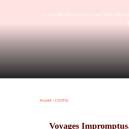
Le couple “Nous = toi + moi” doit bâtir
d
Accueil
COUPLE
Voyages Impromptus,