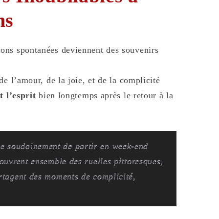
ns
ons spontanées deviennent des souvenirs
e l’amour, de la joie, et de la complicité
 l’esprit
bien longtemps après le retour à la
e soudainement de partir en week-end
couvrent ensemble des ruelles pittoresques,
artagent des moments de complicité,