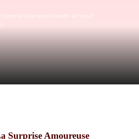
 construire son propre avenir. Le “nous”
n.
La Surprise Amoureuse