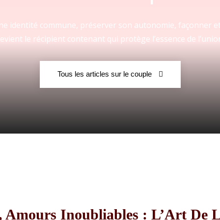
 une identité commune, préserver son autonomie, façonner et
evient le récipient contenant qui protège l’essence de l’unio
Fraternelle
Tous les articles sur le couple
–
AFF
 Amours Inoubliables : L’Art De 