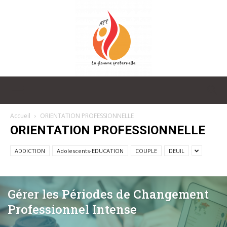
La
Accueil
ORIENTATION PROFESSIONNELLE
ORIENTATION PROFESSIONNELLE
Flamme
ADDICTION
Adolescents-EDUCATION
COUPLE
DEUIL
Fraternelle
Gérer les Périodes de Changement
Professionnel Intense