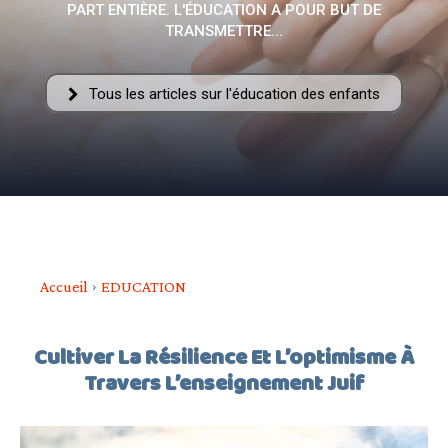
PART ENTIÈRE. L'ÉDUCATION A POUR BUT DE
–
TRANSMETTRE...
Tous les articles sur l'éducation des enfants
AFF
Accueil
EDUCATION
Cultiver La Résilience Et L’optimisme À
Travers L’enseignement Juif