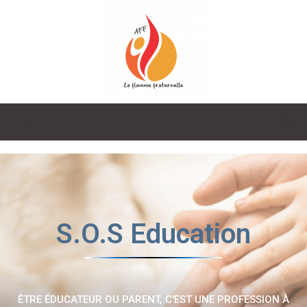
La
Flamme
S.O.S Education
Fraternelle
ÊTRE ÉDUCATEUR OU PARENT, C'EST UNE PROFESSION À