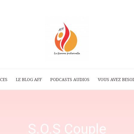
ICES
LE BLOG AFF
PODCASTS AUDIOS
La
VOUS AVEZ BESOI
Flamme
S.O.S Couple