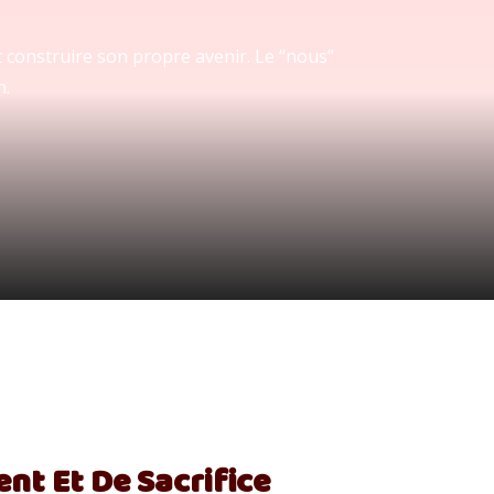
 construire son propre avenir. Le “nous”
n.
nt Et De Sacrifice