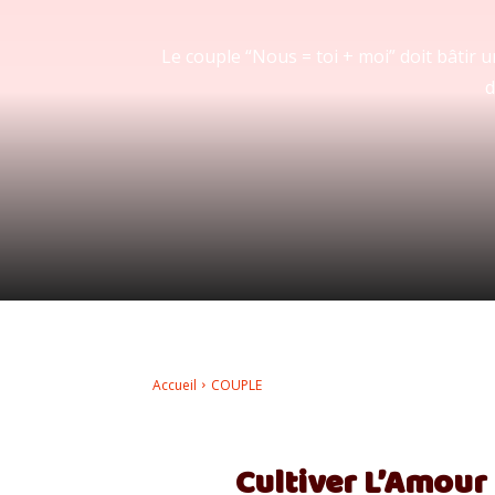
Le couple “Nous = toi + moi” doit bâtir
d
Accueil
COUPLE
Cultiver L’Amour