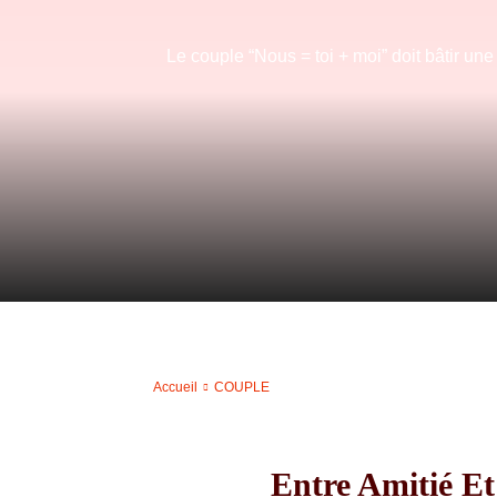
Le couple “Nous = toi + moi” doit bâtir un
Accueil
COUPLE
Entre Amitié Et