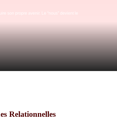
ire son propre avenir. Le “nous” devient le
s Relationnelles