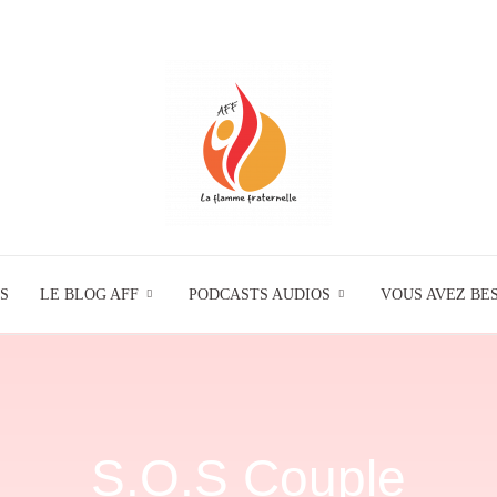
S
LE BLOG AFF
PODCASTS AUDIOS
La
VOUS AVEZ BES
Flamme
S.O.S Couple