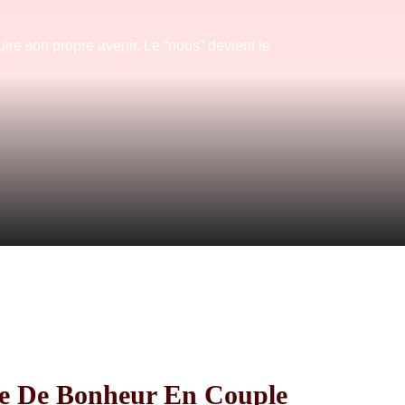
ire son propre avenir. Le “nous” devient le
te De Bonheur En Couple