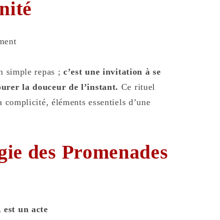
nité
ment
un simple repas ;
c’est une invitation à se
ourer la douceur de l’instant.
Ce rituel
la complicité, éléments essentiels d’une
gie des Promenades
 est un acte