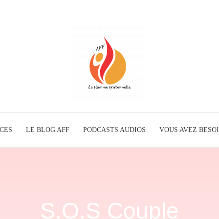
ICES
LE BLOG AFF
PODCASTS AUDIOS
La
VOUS AVEZ BESOI
Flamme
S.O.S Couple