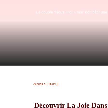
Le couple “Nous = toi + moi” doit bâtir un
Accueil
COUPLE
Découvrir La Joie Dan