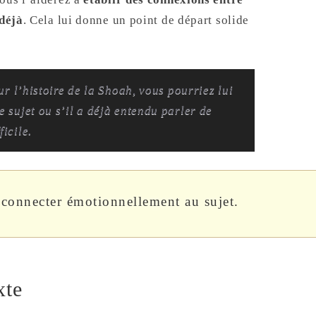
 déjà
. Cela lui donne un point de départ solide
sur l’histoire de la Shoah, vous pourriez lui
e sujet ou s’il a déjà entendu parler de
icile.
e connecter émotionnellement au sujet.
xte