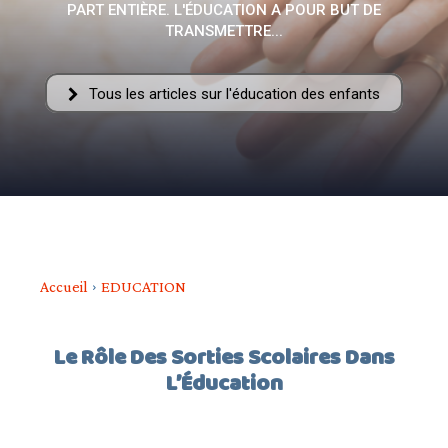
PART ENTIÈRE. L'ÉDUCATION A POUR BUT DE
–
TRANSMETTRE...
Tous les articles sur l'éducation des enfants
AFF
Accueil
EDUCATION
Le Rôle Des Sorties Scolaires Dans
L’Éducation