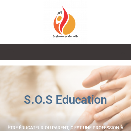
La
Flamme
S.O.S Education
Fraternelle
ÊTRE ÉDUCATEUR OU PARENT, C'EST UNE PROFESSION À