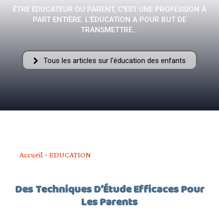
ÊTRE ÉDUCATEUR OU PARENT, C'EST UNE PROFESSION À
PART ENTIÈRE. L'ÉDUCATION A POUR BUT DE
–
TRANSMETTRE...
Tous les articles sur l'éducation des enfants
AFF
Accueil
EDUCATION
Des Techniques D’Étude Efficaces Pour
Les Parents