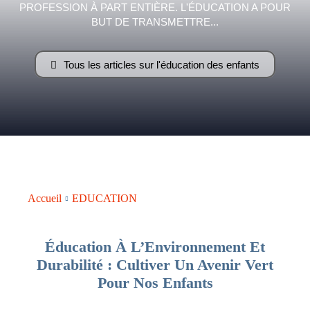
PROFESSION À PART ENTIÈRE. L'ÉDUCATION A POUR
–
BUT DE TRANSMETTRE...
Tous les articles sur l'éducation des enfants
AFF
Accueil
EDUCATION
Éducation À L’Environnement Et
Durabilité : Cultiver Un Avenir Vert
Pour Nos Enfants