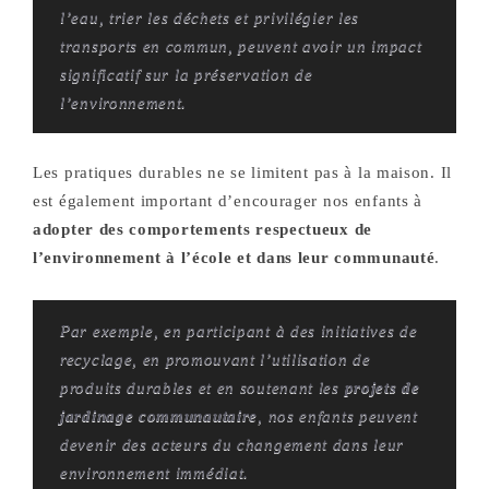
l’eau, trier les déchets et privilégier les
transports en commun, peuvent avoir un impact
significatif sur la préservation de
l’environnement.
Les pratiques durables ne se limitent pas à la maison. Il
est également important d’encourager nos enfants à
adopter des comportements respectueux de
l’environnement à l’école et dans leur communauté
.
Par exemple, en participant à des initiatives de
recyclage, en promouvant l’utilisation de
produits durables et en soutenant les
projets de
jardinage communautaire
, nos enfants peuvent
devenir des acteurs du changement dans leur
environnement immédiat.