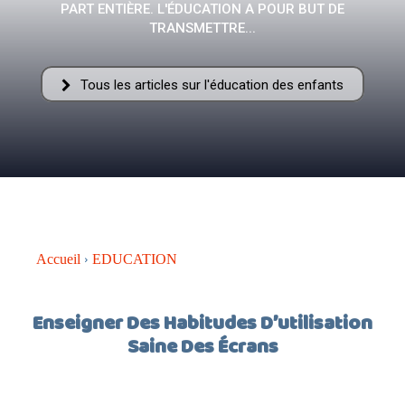
PART ENTIÈRE. L'ÉDUCATION A POUR BUT DE
–
TRANSMETTRE...
Tous les articles sur l'éducation des enfants
AFF
Accueil
EDUCATION
Enseigner Des Habitudes D’utilisation
Saine Des Écrans