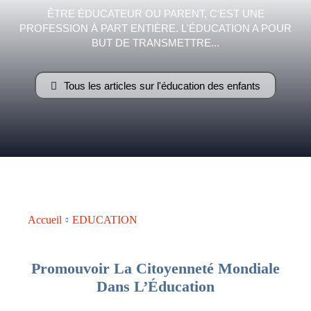
ÊTRE ÉDUCATEUR OU PARENT, C'EST UNE
PROFESSION À PART ENTIÈRE. L'ÉDUCATION A POUR
–
BUT DE TRANSMETTRE...
Tous les articles sur l'éducation des enfants
AFF
Accueil
EDUCATION
Promouvoir La Citoyenneté Mondiale
Dans L’Éducation