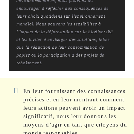
environnementales, nous pouvons les
encourager à réfléchir aux conséquences de
leurs choix quotidiens sur l’environnement
mondial. Nous pouvons les sensibiliser à
l’impact de la déforestation sur la biodiversité
et les inviter à envisager des solutions, telles
que la réduction de leur consommation de
papier ou la participation à des projets de
reboisement.
En leur fournissant des connaissances
précises et en leur montrant comment
leurs actions peuvent avoir un impact
significatif, nous leur donnons les
moyens d’agir en tant que citoyens du
monde responsables.