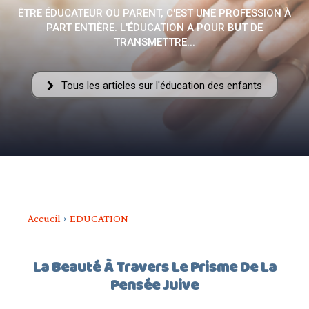
ÊTRE ÉDUCATEUR OU PARENT, C'EST UNE PROFESSION À
PART ENTIÈRE. L'ÉDUCATION A POUR BUT DE
–
TRANSMETTRE...
Tous les articles sur l'éducation des enfants
AFF
Accueil
EDUCATION
La Beauté À Travers Le Prisme De La
Pensée Juive