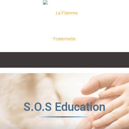
La
Flamme
S.O.S Education
Fraternelle