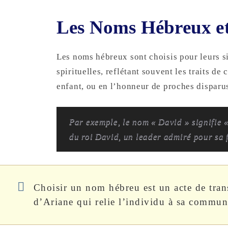
Les Noms Hébreux et 
Les noms hébreux sont choisis pour leurs s
spirituelles, reflétant souvent les traits de
enfant, ou en l’honneur de proches disparu
Par exemple, le nom « David » signifie «
du roi David, un leader admiré pour sa f
Choisir un nom hébreu est un acte de trans
d’Ariane qui relie l’individu à sa communa