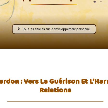
Fraternelle
Tous les articles sur le développement personnel
–
ardon : Vers La Guérison Et L’Ha
AFF
Relations