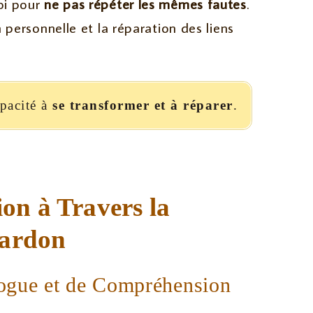
soi pour
ne pas répéter les mêmes fautes
.
 personnelle et la réparation des liens
apacité à
se transformer et à réparer
.
on à Travers la
Pardon
logue et de Compréhension