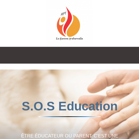
La
Flamme
S.O.S Education
Fraternelle
ÊTRE ÉDUCATEUR OU PARENT, C'EST UNE