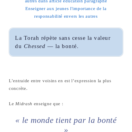
La Torah répète sans cesse la valeur
du
Chessed
— la bonté.
L’entraide entre voisins en est l’expression la plus
concrète.
Le
Midrash
enseigne que :
« le monde tient par la bonté
»