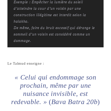
Exemple :
Empêcher la lumière du soleil
d’atteindre la cour d’un voisin par une
construction illégitime est interdit selon la
halakha.
De même, faire du bruit excessif qui dérange le
sommeil d’un voisin est considéré comme un
dommage.
Le Talmud enseigne :
« Celui qui endommage son
prochain, même par une
nuisance invisible, est
redevable. »
(
Bava Batra 20b
)