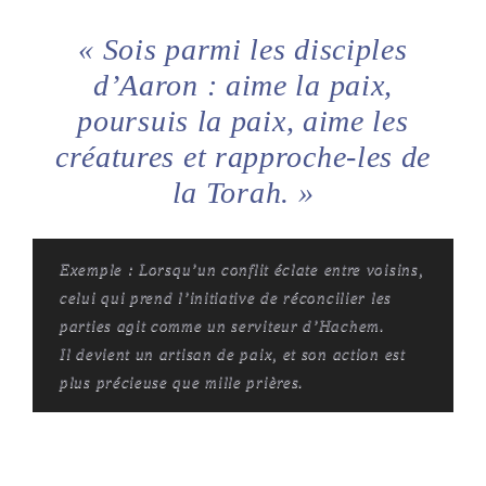
« Sois parmi les disciples
d’Aaron : aime la paix,
poursuis la paix, aime les
créatures et rapproche-les de
la Torah. »
Exemple :
Lorsqu’un conflit éclate entre voisins,
celui qui prend l’initiative de réconcilier les
parties agit comme un serviteur d’Hachem.
Il devient un artisan de paix, et son action est
plus précieuse que mille prières.