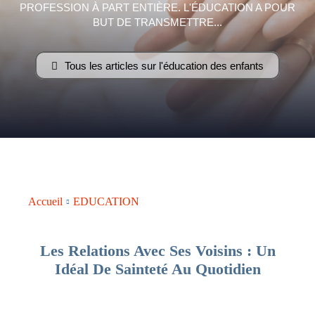
PROFESSION À PART ENTIÈRE. L'ÉDUCATION A POUR
–
BUT DE TRANSMETTRE...
Tous les articles sur l'éducation des enfants
AFF
Accueil
EDUCATION
Les Relations Avec Ses Voisins : Un
Idéal De Sainteté Au Quotidien