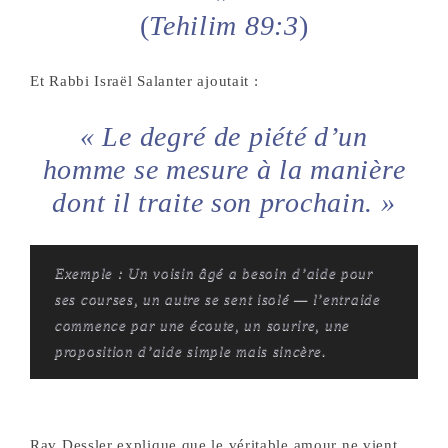
(
Tehilim 89:3
)
Et Rabbi Israël Salanter ajoutait :
« Le degré de piété d’un
homme se mesure à la manière
dont il traite son prochain. »
Exemple :
Un voisin âgé a besoin d’aide pour
ses courses, un autre se sent isolé — l’entraide
commence par une écoute, un sourire, une
proposition d’aide simple mais sincère.
Rav Dessler explique que le véritable amour ne vient