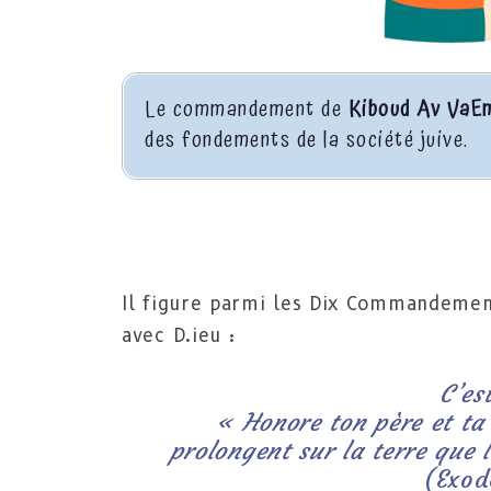
Le commandement de
Kiboud Av VaE
des fondements de la société juive.
Il figure parmi les Dix Commandements
avec D.ieu :
C’e
« Honore ton père et ta 
prolongent sur la terre que l
(Exod