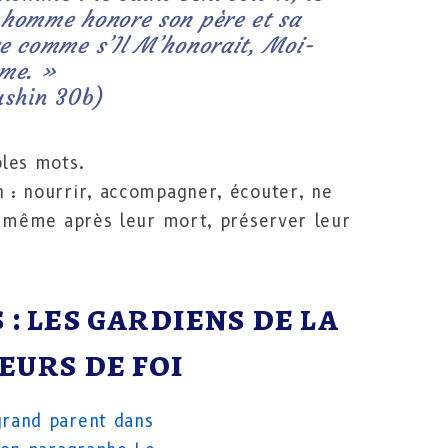
n homme honore son père et sa
ère comme s’Il M’honorait, Moi-
me. »
ushin 30b)
ples mots.
 : nourrir, accompagner, écouter, ne
et même après leur mort, préserver leur
: les gardiens de la
eurs de foi