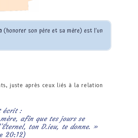
m
(honorer son père et sa mère) est l’un
, juste après ceux liés à la relation
st écrit :
mère, afin que tes jours se
’Éternel, ton D.ieu, te donne. »
e 20:12)