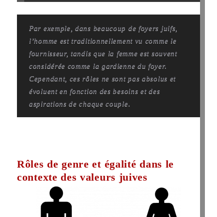
Par exemple, dans beaucoup de foyers juifs,
l’homme est traditionnellement vu comme le
fournisseur, tandis que la femme est souvent
considérée comme la gardienne du foyer.
Cependant, ces rôles ne sont pas absolus et
évoluent en fonction des besoins et des
aspirations de chaque couple.
Rôles de genre et égalité dans le
contexte des valeurs juives