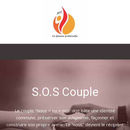
La
Flamme
S.O.S Couple
Fraternelle
Le couple “Nous = toi + moi” doit bâtir une identité
commune, préserver son autonomie, façonner et
construire son propre avenir. Le “nous” devient le récipient