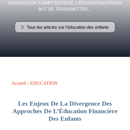
PROFESSION À PART ENTIÈRE. L'ÉDUCATION A POUR
–
BUT DE TRANSMETTRE...
Tous les articles sur l'éducation des enfants
AFF
Accueil
EDUCATION
Les Enjeux De La Divergence Des
Approches De L’Éducation Financière
Des Enfants