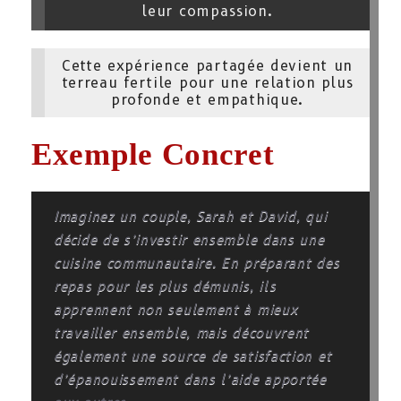
leur compassion.
Cette expérience partagée devient un
terreau fertile pour une relation plus
profonde et empathique.
Exemple Concret
Imaginez un couple, Sarah et David, qui
décide de s’investir ensemble dans une
cuisine communautaire. En préparant des
repas pour les plus démunis, ils
apprennent non seulement à mieux
travailler ensemble, mais découvrent
également une source de satisfaction et
d’épanouissement dans l’aide apportée