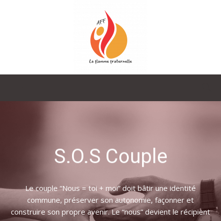
La
Flamme
S.O.S Couple
Fraternelle
Le couple “Nous = toi + moi” doit bâtir une identité
commune, préserver son autonomie, façonner et
construire son propre avenir. Le “nous” devient le récipient