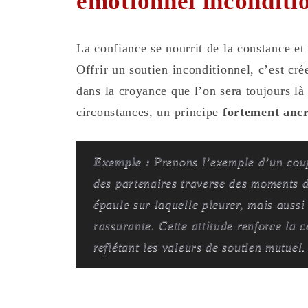
émotionnel inconditi
La confiance se nourrit de la constance et
Offrir un soutien inconditionnel, c’est cr
dans la croyance que l’on sera toujours là 
circonstances, un principe
fortement ancr
Exemple :
Prenons l’exemple d’un coup
des partenaires traverse des moments di
épaule sur laquelle pleurer, mais aussi
rassurante. Cette attitude renforce la co
reflétant les valeurs de soutien mutuel.