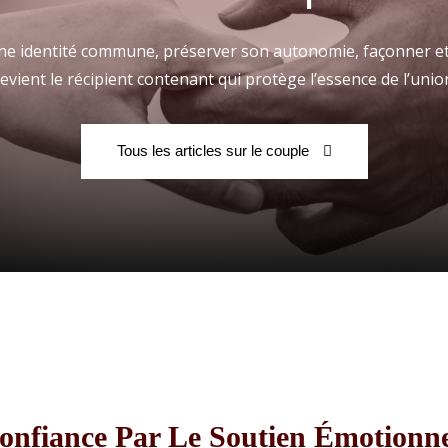
 une identité commune, préserver son autonomie, façonner et
evient le récipient contenant qui protège l’essence de l’unio
Fraternelle
Tous les articles sur le couple
–
AFF
onfiance Par Le Soutien Émotionn