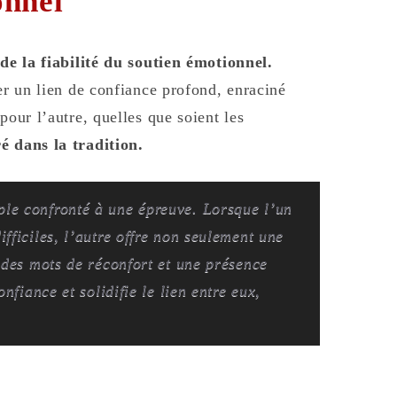
onnel
de la fiabilité du soutien émotionnel.
éer un lien de confiance profond, enraciné
pour l’autre, quelles que soient les
é dans la tradition.
le confronté à une épreuve. Lorsque l’un
fficiles, l’autre offre non seulement une
 des mots de réconfort et une présence
nfiance et solidifie le lien entre eux,