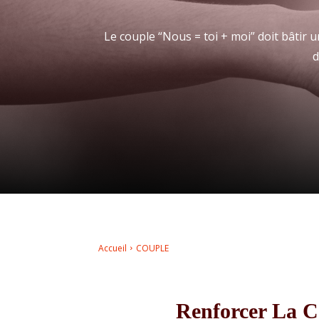
Le couple “Nous = toi + moi” doit bâtir
d
Accueil
COUPLE
Renforcer La C