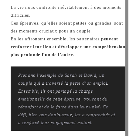
La vie nous confronte inévitablement à des moments
difficiles.
Ces épreuves, qu’elles soient petites ou grandes, sont
des moments cruciaux pour un couple.
En les affrontant ensemble, les partenaires
peuvent
renforcer leur lien et développer une compréhension
plus profonde l’un de l’autre.
Prenons l’exemple de Sarah et David, un
couple qui a traversé la perte d’un emploi.
Ensemble, ils ont partagé la charge
émotionnelle de cette épreuve, trouvant du
réconfort et de la force dans leur unité. Ce
défi, bien que douloureux, les a rapprochés et
a renforcé leur engagement mutuel.