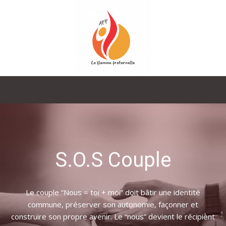
La
Flamme
S.O.S Couple
Fraternelle
Le couple “Nous = toi + moi” doit bâtir une identité
commune, préserver son autonomie, façonner et
construire son propre avenir. Le “nous” devient le récipient